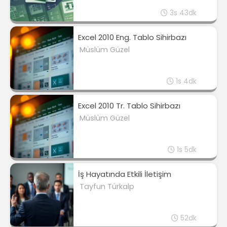
3s 43dk
Excel 2010 Eng. Tablo Sihirbazı
Müslüm Güzel
1s 4dk
Excel 2010 Tr. Tablo Sihirbazı
Müslüm Güzel
1s 5dk
İş Hayatında Etkili İletişim
Tayfun Türkalp
52dk