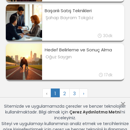
Başarılı Satış Teknikleri
Şahap Bayram Tokgöz
30dk
Hedef Belirleme ve Sonuç Alma
Oğuz Saygın
17dk
‹
1
2
3
›
×
Sitemizde ve uygulamamızda çerezler ve benzer teknolojiler
kullanılmaktadır. Bilgi almak için
Çerez Aydınlatma Metni
’ni
inceleyiniz.
Siteyi ve uygulamayı kullanımınızı analiz etmek ve tercihlerinize
göre kişiselleştirmek için çerez ve benzer teknoloji kullanımına