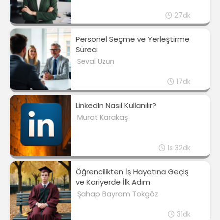
27dk
Personel Seçme ve Yerleştirme
Süreci
Seval Uzun
17dk
LinkedIn Nasıl Kullanılır?
Murat Karakaş
1s 32dk
Öğrencilikten İş Hayatına Geçiş
ve Kariyerde İlk Adım
Şahap Bayram Tokgöz
31dk