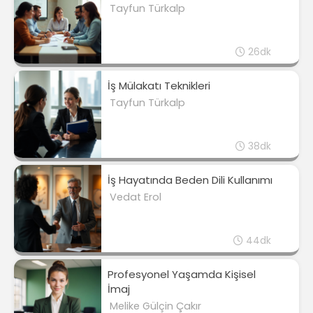
Tayfun Türkalp
26dk
İş Mülakatı Teknikleri
Tayfun Türkalp
38dk
İş Hayatında Beden Dili Kullanımı
Vedat Erol
44dk
Profesyonel Yaşamda Kişisel
İmaj
Melike Gülçin Çakır