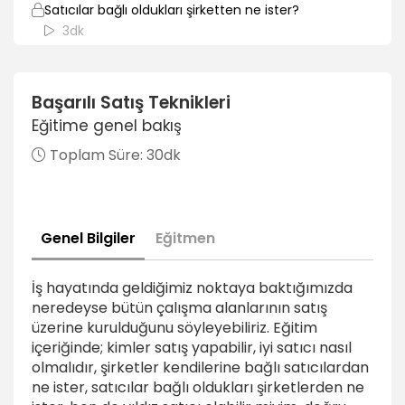
Satıcılar bağlı oldukları şirketten ne ister?
3dk
Bende yıldız bir satıcı olabilir miyim?
2dk
Başarılı Satış Teknikleri
Eğitime genel bakış
Doğru satıcının hazırlık aşamaları
2dk
Toplam Süre:
30dk
Müşterinize karşı sorumluluklarınız ve Müşteri nasıl
bir satıcı ister?
1dk
Genel Bilgiler
Eğitmen
İstatistik ve raporların kariyerinize etkisi
2dk
İş hayatında geldiğimiz noktaya baktığımızda
neredeyse bütün çalışma alanlarının satış
Her yıldız satıcı başarılı satış yöneticisi olur mu?
üzerine kurulduğunu söyleyebiliriz. Eğitim
2dk
içeriğinde; kimler satış yapabilir, iyi satıcı nasıl
olmalıdır, şirketler kendilerine bağlı satıcılardan
ne ister, satıcılar bağlı oldukları şirketlerden ne