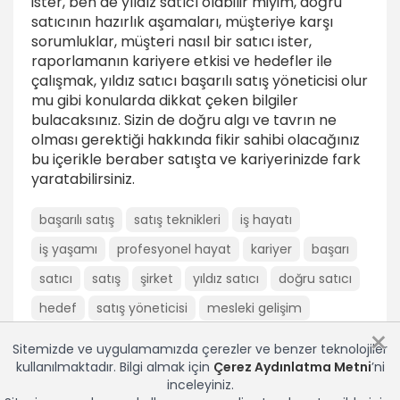
ister, ben de yıldız satıcı olabilir miyim, doğru
satıcının hazırlık aşamaları, müşteriye karşı
sorumluklar, müşteri nasıl bir satıcı ister,
raporlamanın kariyere etkisi ve hedefler ile
çalışmak, yıldız satıcı başarılı satış yöneticisi olur
mu gibi konularda dikkat çeken bilgiler
bulacaksınız. Sizin de doğru algı ve tavrın ne
olması gerektiği hakkında fikir sahibi olacağınız
bu içerikle beraber satışta ve kariyerinizde fark
yaratabilirsiniz.
başarılı satış
satış teknikleri
iş hayatı
iş yaşamı
profesyonel hayat
kariyer
başarı
satıcı
satış
şirket
yıldız satıcı
doğru satıcı
hedef
satış yöneticisi
mesleki gelişim
×
Sitemizde ve uygulamamızda çerezler ve benzer teknolojiler
kullanılmaktadır. Bilgi almak için
Çerez Aydınlatma Metni
’ni
inceleyiniz.