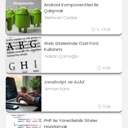
Android Komponentleri ile
Çalışmak
Mehmet Canker
1s 49dk
Web Sitelerinde Özel Font
Kullanımı
Hakan Çamoğlu
41dk
JavaScript ve AJAX
Arman Kara
51dk
PHP ile Yönetilebilir Siteler
Hazırlamak