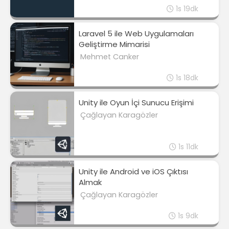
1s 19dk
Laravel 5 ile Web Uygulamaları
Geliştirme Mimarisi
Mehmet Canker
1s 18dk
Unity ile Oyun İçi Sunucu Erişimi
Çağlayan Karagözler
1s 11dk
Unity ile Android ve iOS Çıktısı
Almak
Çağlayan Karagözler
1s 9dk