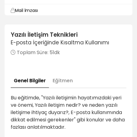
Mail İmzası
1dk
Ekli E-Postalar
Yazılı İletişim Teknikleri
1dk
E-posta İçeriğinde Kısaltma Kullanımı
Dikkat Edilmesi Gereken Diğer Noktalar ve 10 Özet
Toplam Süre:
51dk
Madde
2dk
Genel Bilgiler
Eğitmen
Bu eğitimde, "Yazılı iletişimin hayatımızdaki yeri
ve önemi, Yazılı iletişim nedir? ve neden yazılı
iletişime ihtiyaç duyarız?, E-posta kullanımında
dikkat edilmesi gerekenler" gibi konular ve daha
fazlası anlatılmaktadır.