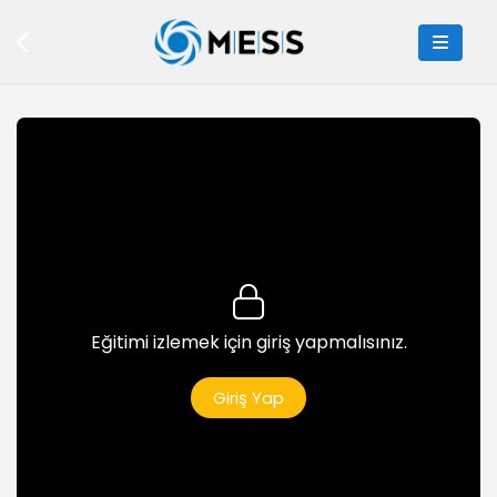
Gizli Bilgi CC Bölümü
3dk
E-Posta Konu Başlığı Seçimi
6dk
Doğru ve Etkili Eposta İçerikleri Oluşturma
1dk
Selamlama
2dk
İçerik, E-Postaların Kısa ve Net Olması
Eğitimi izlemek için giriş yapmalısınız.
2dk
İçeriğin 3 Ana Unsuru
Giriş Yap
1dk
İçerikte Doğru Kelimeler Kullanmak
3dk