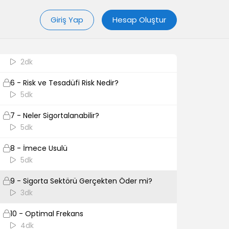
4 - Tarihten Ders mi? Feyz mi?
Giriş Yap
Hesap Oluştur
3dk
5 - Yakın Tarihimizdeki Örnekler
2dk
6 - Risk ve Tesadüfi Risk Nedir?
5dk
7 - Neler Sigortalanabilir?
5dk
8 - İmece Usulü
5dk
9 - Sigorta Sektörü Gerçekten Öder mi?
3dk
10 - Optimal Frekans
4dk