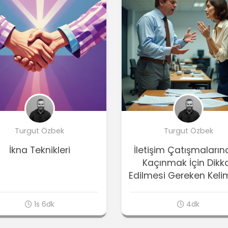
Turgut Özbek
Turgut Özbek
İkna Teknikleri
İletişim Çatışmaları
Kaçınmak İçin Dikk
Edilmesi Gereken Keli
1s 6dk
4dk