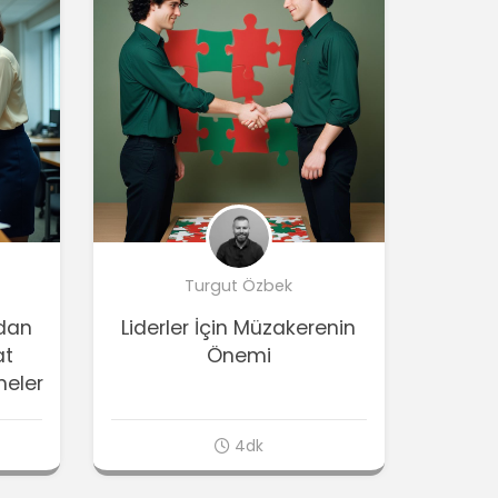
Turgut Özbek
ndan
Liderler İçin Müzakerenin
at
Önemi
meler
4dk